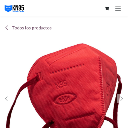
Ir al contenido
Todos los productos