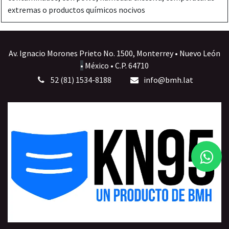
extremas o productos químicos nocivos
Av. Ignacio Morones Prieto No. 1500, Monterrey • Nuevo León
•
México • C.P. 64710
52 (81) 1534-8188
info@bmh.lat