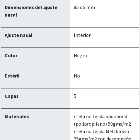
Dimensiones del ajuste
85 x 5 mm
nasal
Ajuste nasal
Interior
Color
Negro
Estéril
No
Capas
5
Materiales
•Tela no tejida Spunbond
(polipropileno) 50gms/m2
•Tela no tejida Meltblown
25gms/m2 con desempeño