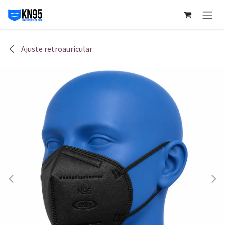
Ir al contenido
Ajuste retroauricular