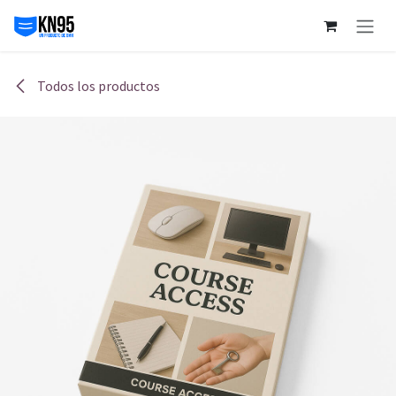
Ir al contenido
Todos los productos