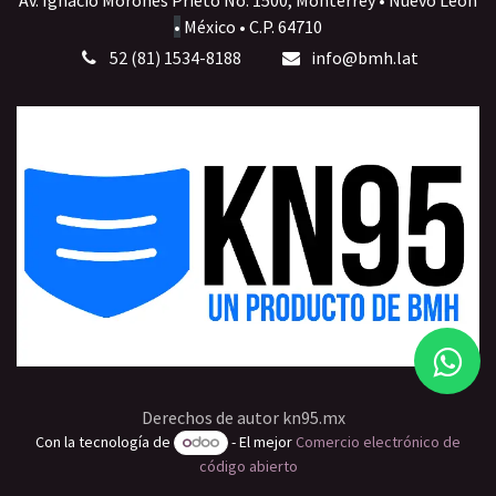
Av. Ignacio Morones Prieto No. 1500, Monterrey • Nuevo León
•
México • C.P. 64710
52 (81) 1534-8188
info@bmh.lat
Derechos de autor kn95.mx
Con la tecnología de
- El mejor
Comercio electrónico de
código abierto