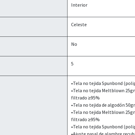
Interior
Celeste
No
5
•Tela no tejida Spunbond (pol
•Tela no tejida Meltblown 25
filtrado ≥95%
•Tela no tejida de algodón 50
•Tela no tejida Meltblown 25
filtrado ≥95%
•Tela no tejida Spunbond (pol
•Ajuste nasal de alambre recub