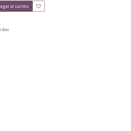
egar al carrito
0 días