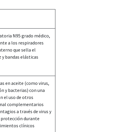
ratoria N95 grado médico,
ente a los respiradores
nterno que sella el
z y bandas elásticas
das en aceite (como virus,
n y bacterias) con una
n el uso de otros
sonal complementarios
ntagios a través de virus y
 protección durante
dimientos clínicos