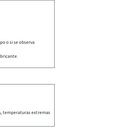
mpo o si se observa
abricante.
va, temperaturas extremas