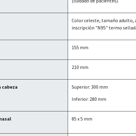
(cuidado de pacientes).
Color celeste, tamaño adulto, a
inscripción "N95" termo sella
155 mm
210 mm
a cabeza
Superior: 300 mm
Inferior: 280 mm
nasal
85 x 5 mm