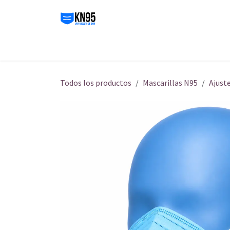
Ir al contenido
Inicio
Tienda
Nosotros
Contáctenos
Ini
Todos los productos
Mascarillas N95
Ajuste