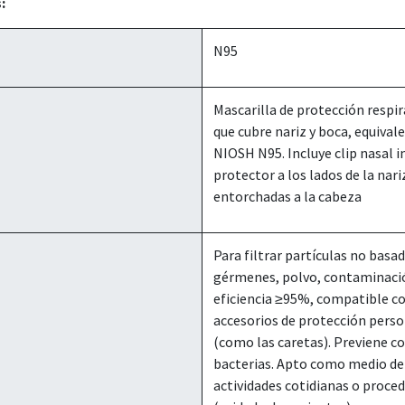
:
N95
Mascarilla de protección respi
que cubre nariz y boca, equival
NIOSH N95. Incluye clip nasal i
protector a los lados de la nari
entorchadas a la cabeza
Para filtrar partículas no basa
gérmenes, polvo, contaminació
eficiencia ≥95%, compatible co
accesorios de protección per
(como las caretas). Previene co
bacterias. Apto como medio de
actividades cotidianas o proce