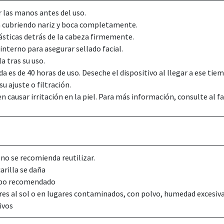
r las manos antes del uso.
a cubriendo nariz y boca completamente.
lásticas detrás de la cabeza firmemente.
 interno para asegurar sellado facial.
a tras su uso.
da es de 40 horas de uso. Deseche el dispositivo al llegar a ese tie
u ajuste o filtración.
 causar irritación en la piel. Para más información, consulte al f
 no se recomienda reutilizar.
arilla se daña
empo recomendado
ores al sol o en lugares contaminados, con polvo, humedad excesi
ivos