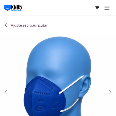
Ir al contenido
Ajuste retroauricular