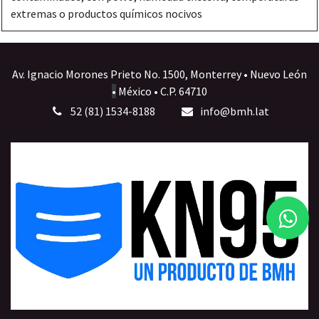
extremas o productos químicos nocivos
Av. Ignacio Morones Prieto No. 1500, Monterrey • Nuevo León
•
México • C.P. 64710
52 (81) 1534-8188
info@bmh.lat