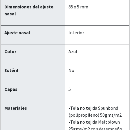
Dimensiones del ajuste
85 x 5 mm
nasal
Ajuste nasal
Interior
Color
Azul
Estéril
No
Capas
5
Materiales
•Tela no tejida Spunbond
(polipropileno) 50gms/m2
•Tela no tejida Meltblown
25gms/m2 con desempeño